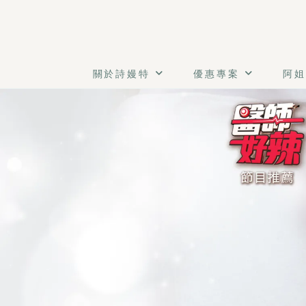
關於詩嫚特
優惠專案
阿姐
常頭痛、壓力大、躺在床上腦袋轉不停？你該給大腦一場真正
《顱釋重負》
體驗價：NT$ 1499