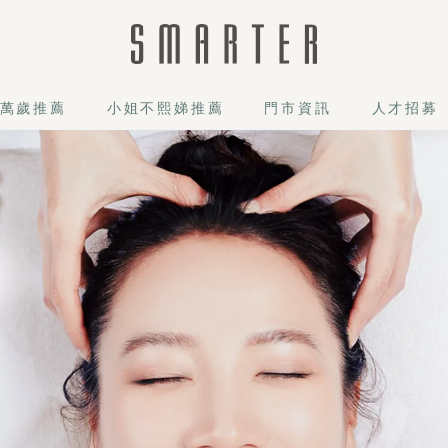
萬歲推薦
小姐不熙娣推薦
門市資訊
人才招募
的深層大掃除！本課程結合獨家舒壓手技，深度刺激頭部穴位