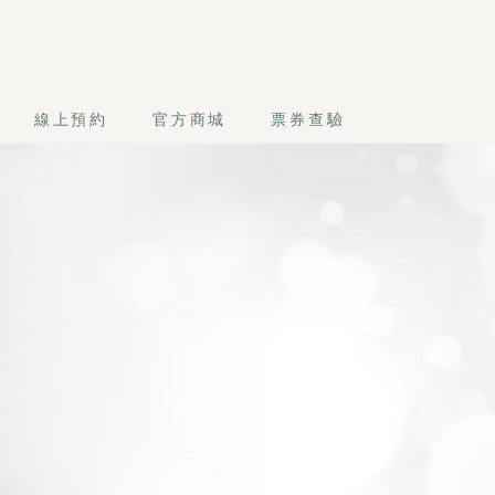
線上預約
官方商城
票券查驗
，專治數位疲勞、腦壓過高與長期壓力型頭痛。溫和釋放累積