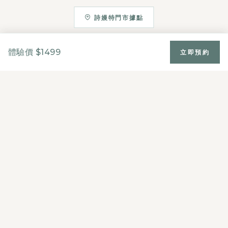
詩嫚特門市據點
體驗價 $1499
立即預約
詩嫚特SPA集團
斯曼特企業股份有限公司
241 新北市三重區光復路 1 段 61 巷 26 號 5 樓
02-2719-8885
統一編號：84295859
週一至週五 09:00 - 18:00
認識 SMARTER
熱門課程