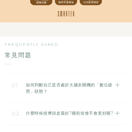
FREQUENTLY ASKED
常見問題
01
如何判斷自己是否處於大腦未關機的「數位疲
勞」狀態？
若您天天高頻率滑手機、看短影音，且躺在床上腦
袋仍停不下來、長期淺眠多夢、日間專注力渙散、
02
什麼時候按摩頭皮最好?睡前按會不會更好睡?
眼周異常緊繃，即代表腦壓已發出數位疲勞警訊。
在洗完澡後、睡前 1-2 小時進行頭皮放鬆，能加速
引導大腦進入「準備休息」的狀態，深度誘發睡