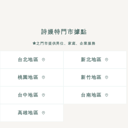
流程：更衣＞上胸淋巴疏通＞肩頸舒眠＆熱敷＞髮
根滋養＞頭穴按摩＞顱部鬆筋＞結束
詩嫚特門市據點
之門市提供男仕、家庭、企業服務
台北地區
新北地區
桃園地區
新竹地區
台中地區
台南地區
高雄地區