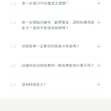
03
第一次做SPA怕尷尬怎麼辦?
意。另一個黃金時間：下午 3:00 ~ 5:00。 這時
候通常是一天中用腦過度、眼壓最高、開始打瞌睡
詩嫚特全台連鎖門市皆採標準化、透明化的服務流
的「斷電期」。這時候按壓頭皮，能快速幫大腦解
程。可於LINE@做線上初步諮詢並進行預約，當
04
第一次體驗詩嫚特「顱釋重負」課程的費用是
壓、恢復專注力。上班族可於下班時段預約保養，
天施作前芳療師也會再次說明確認預約項目。如過
多少？過程中會強迫推銷嗎？
當天也會比較好睡唷～
程中有力道太大、太小，都能直接向芳療師溝通調
詩嫚特堅持價格透明且承諾按摩過程中絕不強迫推
整。
銷，目前針對新客提供 NT$1,499 單堂釋壓體驗
05
頭部按摩一定要按到很痛才有效嗎？
價，於雙北、桃園、新竹、台中、台南、高雄等直
專業手法講求的是「酸、麻、脹」，詩嫚特的芳療
營據點皆可預約。
師會依據您當下的身體狀況調整力道。按對穴位點
06
詩嫚特的頭部按摩與一般按摩館有什麼不同？
所帶來的舒爽感，比單純的痛感更能有效讓大腦關
機、釋放腦壓。
詩嫚特的專業感主要體現在「服務穩定性」與「嚴
選產品用料」。所有芳療師皆經過小嫚學堂偏執的
07
課程時間多久?
專業 SOP 考核與手法訓練，確保每家分店的服務
溫度一致。
全程約50分鐘，實際按摩約30分鐘左右。全程包
含課前諮詢、解說、熱敷、課後休憩等非手技時
間。