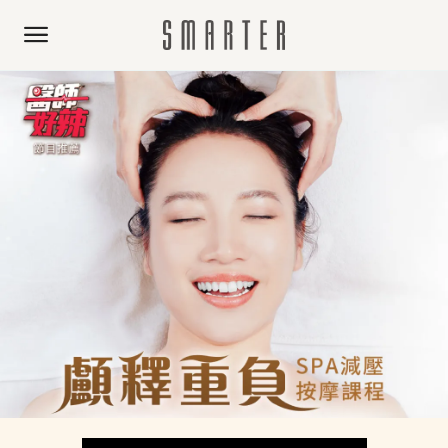
常頭痛、壓力大、躺在床上腦袋轉不停？你該給大腦一場真正
《顱釋重負》
體驗價：NT$ 1499