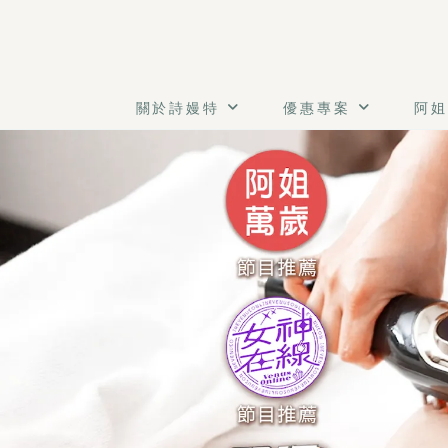
關於詩嫚特
優惠專案
阿姐
辦公室久坐不動，導致下半身循環不良、下肢浮腫又酸痛？專
《魔力漫步》
體驗價：NT$ 1499