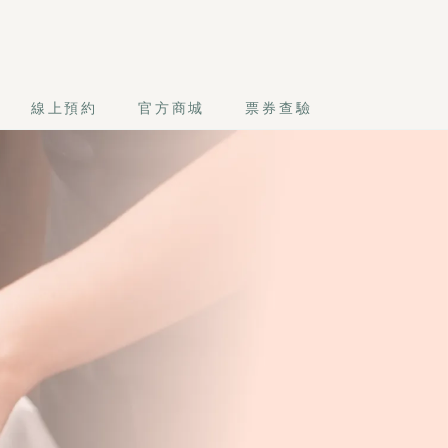
線上預約
官方商城
票券查驗
推展淋巴、活絡氣血，立即解決肌肉硬梆梆與痠、腫、脹問題