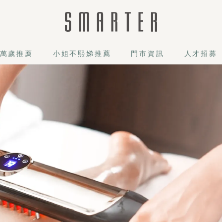
萬歲推薦
小姐不熙娣推薦
門市資訊
人才招募
業手技搭配活絡儀深度舒緩，專為上班族擊退腿部壓力！順向