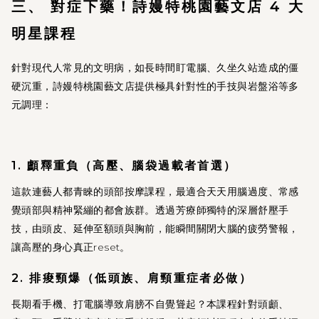
三、 對症下藥！詩嫚特桃園藝文店 4 大
明星課程
針對現代人常見的文明病，如長時間盯電腦、久坐久站造成的僵
硬沉重，詩嫚特桃園藝文店提供極具針對性的手技與岩盤浴等多
元調理：
1. 顱釋重負（高壓、腦袋過載者首選）
這款連藝人都青睞的頭部按摩課程，最適合天天用腦過度、常感
覺頭部與精神緊繃的都會族群。透過芳療師獨特的深層舒壓手
技，由頭皮、延伸至額頭與胸前，能瞬間關閉大腦的疲勞警報，
讓高壓的身心真正reset。
2. 排痠頸爆（低頭族、肩頸重症者必做）
長期看手機、打電腦導致肩膀不自覺聳起？本課程針對頭顱、