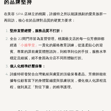
的品牌堅持
在美容 SPA 店林立的桃園，詩嫚特之所以能讓挑剔的愛美族群一
再回訪，核心在於品牌對品質的硬實力要求：
堅持直營經營，服務品質不打折：
全台 22間門市皆為直營管理。桃園藝文店的每一位芳療師都
經過
「小嫚學堂」
一貫化的嚴格教育訓練，從溫柔貼心的迎
賓、專業的課前膚質體態諮詢，到精準到位的手技，服務水準
穩定且細膩，絕不會因為分店不同而體驗打折。
個人化精準紓壓保養：
詩嫚特研發契合台灣氣候與膚質的頂級保養產品。芳療師能依
據每位顧客當下的身體緊繃度與肌膚狀況，優化個人化課程流
程，做到真正「對症下藥」的精準護理。