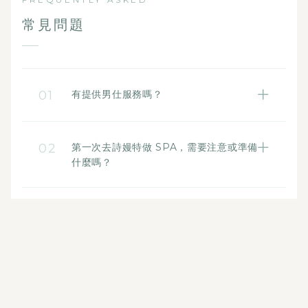
常見問題
01
有提供男仕服務嗎？
有的。詩嫚特桃園藝文店為了照顧更多高壓
族群的身心健康，除了女仕美容美體外，亦
02
第一次去詩嫚特做 SPA，需要注意或準備
有提供男仕 SPA 舒壓服務。不論是夫妻、情
什麼嗎？
侶或是想好好犒賞自己的男仕，皆可預約前
建議在預約時間前 10-15 分鐘抵達，以便芳
來享受奢華放鬆的直營專業護理。
療師為您進行專屬的茶點與身體狀況諮詢，
量身優化當天的精準保養流程。