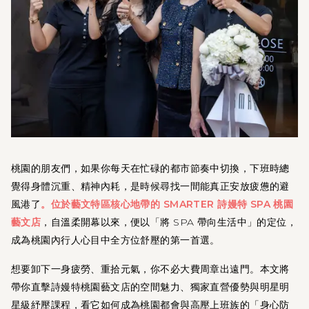
桃園的朋友們，如果你每天在忙碌的都市節奏中切換，下班時總
覺得身體沉重、精神內耗，是時候尋找一間能真正安放疲憊的避
風港了
。位於藝文特區核心地帶的 SMARTER 詩嫚特 SPA 桃園
藝文店
，自溫柔開幕以來，便以「將 SPA 帶向生活中」的定位，
成為桃園內行人心目中全方位舒壓的第一首選。
想要卸下一身疲勞、重拾元氣，你不必大費周章出遠門。本文將
帶你直擊詩嫚特桃園藝文店的空間魅力、獨家直營優勢與明星明
星級紓壓課程，看它如何成為桃園都會與高壓上班族的「身心防