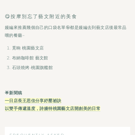
😋按摩別忘了藝文附近的美食
嫚編來推薦幾個自己的口袋名單🤪都是嫚編去到藝文店後最常品
嚐的餐廳~
覓晌 桃園藝文店
布納咖啡館 藝文館
石頭燒烤-桃園旗艦館
🌟新聞稿
一日店長王思佳分享紓壓祕訣
以雙手傳遞溫度，詩嫚特桃園藝文店開創美的日常
FREQUENTLY ASKED