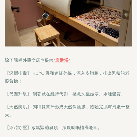
除了課程外藝文店也提供
"岩盤浴"
【深層排毒】 40°C 溫和遠紅外線，深入皮脂腺，排出累積的老
廢負擔！
【代謝升級】 躺著就在維持代謝，拯救久坐虛寒、水腫體質。
【天然美肌】 獨特良質汗形成天然保護膜，體驗完肌膚滑嫩一整
天。
【縮時紓壓】放鬆緊繃肩頸，深度助眠補滿能量。