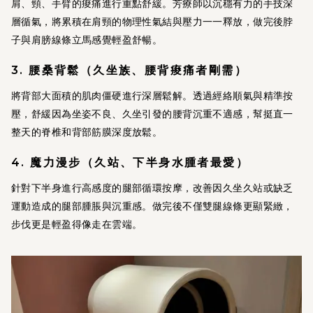
肩、頸、手臂的痠痛進行重點舒緩。芳療師以沉穩有力的手技深
層循氣，將累積在肩頸的物理性氣結與壓力一一釋放，做完後脖
子與肩膀線條立馬感覺輕盈舒暢。
3. 腰桑背鬆（久坐族、腰背痠痛者剛需）
將背部大面積的肌肉僵硬進行深層鬆解。透過經絡順氣與精準按
壓，舒緩因為坐姿不良、久坐引發的腰背沉重不適感，幫挺直一
整天的脊椎和背部筋膜深度放鬆。
4. 魔力漫步（久站、下半身水腫者最愛）
針對下半身進行高感度的腿部循環按摩，改善因久坐久站或缺乏
運動造成的腿部腫脹與沉重感。做完後不僅雙腿線條更顯緊緻，
步伐更是輕盈得像走在雲端。