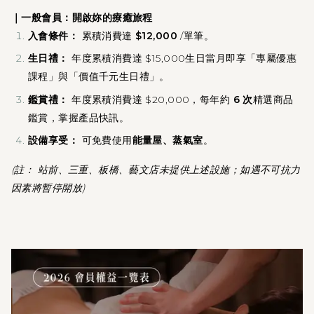
｜一般會員：開啟妳的療癒旅程
入會條件：
累積消費達
$12,000
/單筆。
生日禮：
年度累積消費達 $15,000生日當月即享「專屬優惠
課程」與「價值千元生日禮」。
鑑賞禮：
年度累積消費達 $20,000，每年約
6 次
精選商品
鑑賞，掌握產品快訊。
設備享受：
可免費使用
能量屋、蒸氣室
。
(註： 站前、三重、板橋、藝文店未提供上述設施；如遇不可抗力
因素將暫停開放)