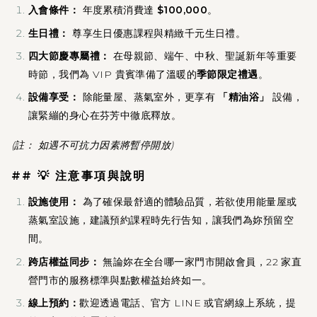
入會條件：
年度累積消費達
$100,000
。
生日禮：
尊享生日優惠課程與精緻千元生日禮。
四大節慶專屬禮：
在母親節、端午、中秋、聖誕新年等重要
時節，我們為 VIP 貴賓準備了溫暖的
季節限定禮遇
。
設備享受：
除能量屋、蒸氣室外，更享有
「精油浴」
設備，
讓緊繃的身心在芬芳中徹底釋放。
(註： 如遇不可抗力因素將暫停開放)
## 💡 注意事項與說明
設施使用：
為了確保最舒適的體驗品質，若欲使用能量屋或
蒸氣室設施，建議預約課程時先行告知，讓我們為妳預留空
間。
跨店權益同步：
無論妳在全台哪一家門市開啟會員，22 家直
營門市的服務標準與點數權益始終如一。
線上預約：
歡迎透過電話、官方 LINE 或官網線上系統，提