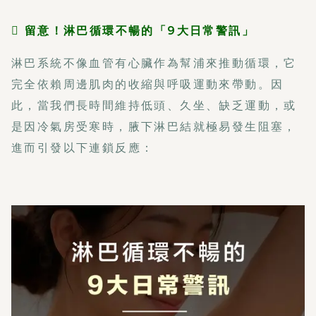
 留意！淋巴循環不暢的「9大日常警訊」
淋巴系統不像血管有心臟作為幫浦來推動循環，它
完全依賴周邊肌肉的收縮與呼吸運動來帶動。因
此，當我們長時間維持低頭、久坐、缺乏運動，或
是因冷氣房受寒時，腋下淋巴結就極易發生阻塞，
進而引發以下連鎖反應：