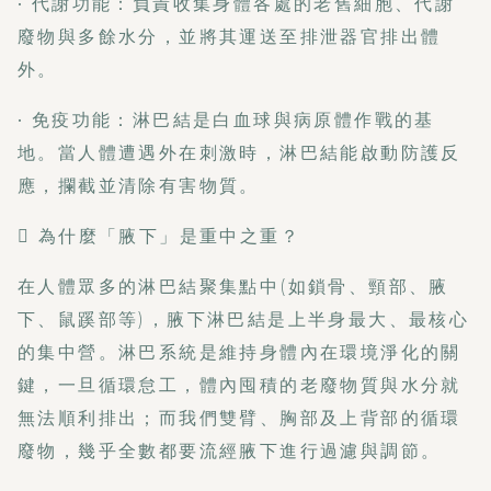
• 代謝功能：負責收集身體各處的老舊細胞、代謝
廢物與多餘水分，並將其運送至排泄器官排出體
外。
• 免疫功能：淋巴結是白血球與病原體作戰的基
地。當人體遭遇外在刺激時，淋巴結能啟動防護反
應，攔截並清除有害物質。
 為什麼「腋下」是重中之重？
在人體眾多的淋巴結聚集點中(如鎖骨、頸部、腋
下、鼠蹊部等)，腋下淋巴結是上半身最大、最核心
的集中營。淋巴系統是維持身體內在環境淨化的關
鍵，一旦循環怠工，體內囤積的老廢物質與水分就
無法順利排出；而我們雙臂、胸部及上背部的循環
廢物，幾乎全數都要流經腋下進行過濾與調節。