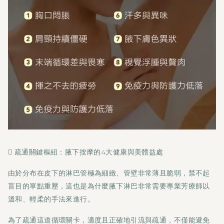
 疏通關鍵樞紐：腋下按摩的4大健康與美體益處
由於分布在皮下的淋巴管極為細緻、管壁非常薄且脆弱，禁不起
盲目的單點重壓，這也是為什麼腋下淋巴非常需要專業芳療師以
溫和、輕柔的手法來進行。
為了疏通這道循環關卡，適度且正確地引流與疏通，不僅能避免