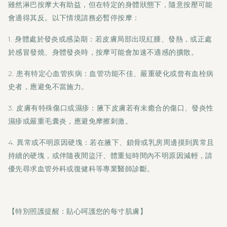
雖然淋巴按摩大有助益，但在特定的身體狀態下，隨意按壓可能
會適得其反。以下情境請務必暫停按摩：
1. 身體處於發炎或感染期：若皮膚局部出現紅腫、發熱，或正處
於感冒發燒、身體發炎時，按摩可能會加速不適感的擴散。
2. 患有特定心血管疾病：血管功能不佳、嚴重硬化或曾有血栓病
史者，應避免不當施力。
3. 皮膚有特殊傷口或濕疹：腋下皮膚若有未癒合的傷口、發炎性
濕疹或嚴重毛囊炎，應避免摩擦刺激。
4. 異常或不明原因硬塊：若在腋下、鎖骨或乳房周邊摸到異常且
持續的硬塊，或伴隨夜間盜汗、體重短時間內不明原因減輕，請
優先尋求血管外科或復健科等專業醫師診斷。
【特別照護提醒：貼心呵護您的每寸肌膚】