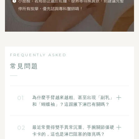
FREQUENTLY ASKED
常見問題
01
為什麼手臂越來越粗、甚至出現「副乳」
和「蝴蝶袖」？這跟腋下淋巴有關嗎？
有絕對的關係。腋下淋巴結是上半身最重要
的代謝樞紐，當長時間久坐、低頭或缺乏運
02
最近常覺得雙手異常沉重、手腕關節僵硬
動導致此處循環卡關時，雙臂與胸口多餘的
卡卡的，這也是淋巴阻塞的徵兆嗎？
水分和代謝廢物就無法順利排出。這不僅會