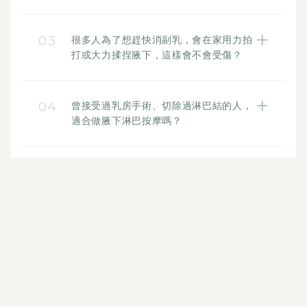
是的，這很可能是身體發出的循環警訊。當
讓雙臂在視覺上顯得浮腫，更會導致手臂後
腋下淋巴結發生阻塞、組織液無法順利回流
側贅肉橫生，形成難以消退的『蝴蝶袖』，
03
很多人為了想趕快消副乳，會在家用力拍
時，多餘的體液容易積聚在肢體末端。這不
而老廢物質的滯留更會加速胸側脂肪的囤
打或大力揉捏腋下，這樣會不會受傷？
僅會讓手腕視覺上顯得浮腫、缺乏線條，積
積，進而形成惱人的副乳。
這是非常危險的迷思！許多人誤以為按摩一
聚的組織液更會壓迫周邊的神經與關節，導
定要「痛才有效」，但其實分布在皮下的淋
致雙手出現酸軟無力、僵硬卡卡（靈活度下
04
曾接受過乳房手術、切除過淋巴結的人，
巴管非常細緻，管壁極其薄且脆弱，禁不起
滑）的現象，甚至可能在日常活動時伴隨隱
適合做腋下淋巴按摩嗎？
任何盲目的單點重壓。如果施力過猛，不僅
隱作痛、刺痛或麻木感。
當然可以！只要已經順利完成治療、身體步
無法促進循環，反而容易造成淋巴管破裂、
入穩定康復期，這就如同平時按背、按腳一
淋巴液滲出，導致局部發炎或越按越腫。因
樣，屬於放鬆的日常美體保養。
此，溫和、輕柔的手法，才是安全又有效的
由於每個人術後的復原體質不同，局部肌膚
日常保養方式。
通常會比較細緻。只要主治醫師評估可以進
行日常美容，您只需在課程前主動告知美療
師，就能為您改用更輕柔、溫和的客製化手
法，避開坊間常見的大力推拿或刮痧重壓，
讓您在最安心的狀態下享受上半身的輕盈與
舒適！