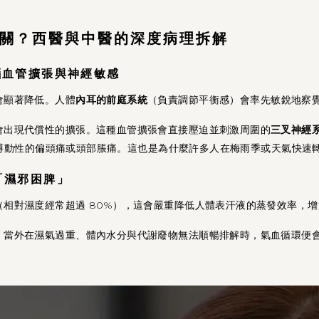
開關？西醫與中醫的深度病理拆解
腦血管擴張與神經敏感
會顯著降低。人體
內耳的前庭系統
（負責調節平衡感）會率先敏銳地察
會出現代償性的擴張。這種血管擴張會直接壓迫並刺激周圍的
三叉神經
而誘發搏動性的偏頭痛或頭部脹痛。這也是為什麼許多人在梅雨季或天氣快
「濕邪困脾」
相對濕度經常超過 80%），這會嚴重降低人體表汗液的蒸發效率，
。當外在濕氣過重、體內水分與代謝廢物無法順暢排解時，氣血循環便