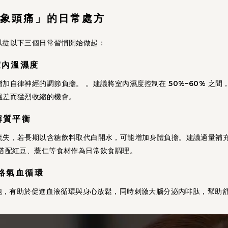
性氣象頭痛」的日常處方
以從以下三個日常習慣開始做起：
室內溫濕度
增加自律神經的調節負擔。 。建議將室內濕度控制在
50%–60%
之間
溫差而猛烈收縮的機會。
解質平衡
流失，若長期以含糖飲料取代白開水，可能增加身體負擔。建議適量補
可搭配紅豆、薏仁等食材作為日常飲食調理。
活絡氣血循環
慢跑，有助於促進血液循環與身心放鬆，同時刺激大腦分泌內啡肽，幫助