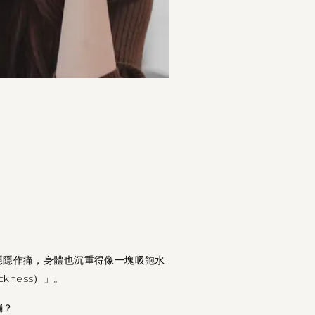
隱隱作痛，身體也沉重得像一塊吸飽水
kness）」。
繃？