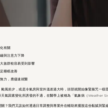
變化有關
緊繃與注意力下降
較大族群較容易受到影響
充足睡眠改善
體無力，應儘速就醫
、颱風前夕，或是冷氣房與室外溫差過大時，頭部就開始像緊箍咒一樣
氣因素變化所誘發的不適，在醫學上被稱為「氣象病（Weather Sic
開關？我們又該如何透過日常調整與專業外在輔助來擺脫這份黏膩與緊