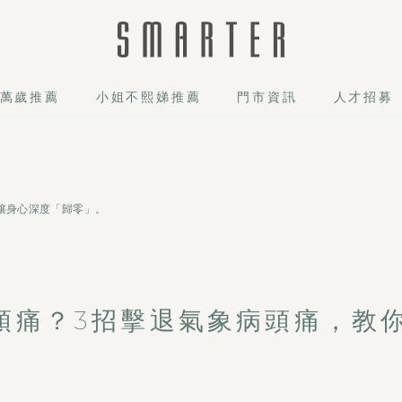
萬歲推薦
小姐不熙娣推薦
門市資訊
人才招募
讓身心深度「歸零」。
頭痛？3招擊退氣象病頭痛，教