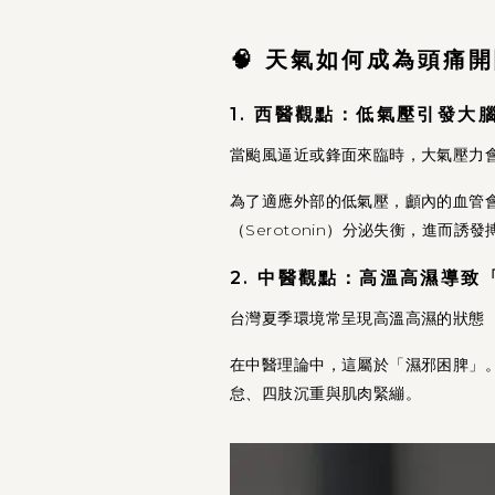
🧠 天氣如何成為頭痛
1. 西醫觀點：低氣壓引發大
當颱風逼近或鋒面來臨時，大氣壓力
為了適應外部的低氣壓，顱內的血管
（Serotonin）分泌失衡，進
2. 中醫觀點：高溫高濕導致
台灣夏季環境常呈現高溫高濕的狀態（
在中醫理論中，這屬於「濕邪困脾」
怠、四肢沉重與肌肉緊繃。