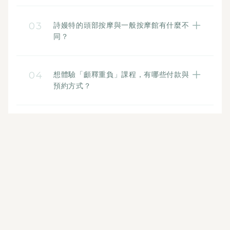
紓壓跟保養皮膚一樣需要規律的節奏。若是
後要多喝溫水，幫助身體代謝。
日常的基本保養，建議每 1~2 週進行一次；
03
詩嫚特的頭部按摩與一般按摩館有什麼不
若您近期工作壓力特別大、睡眠品質極差，
同？
則可以適度增加按摩頻率。
詩嫚特的專業感主要體現在「服務穩定性」
與「嚴選產品用料」。所有芳療師皆經過小
04
想體驗「顱釋重負」課程，有哪些付款與
嫚學堂偏執的專業 SOP 考核與手法訓練，
預約方式？
確保每家分店的指壓與服務溫度一致；且全
詩嫚特提供透明且一致的體驗價格，現場支
程選用通過 PIF 認證的植萃精油、無隱形消
援刷卡、現金與匯款。預約可以透過官網線
費。
上預約系統，或是直接透過門市 Line 進行專
人預約。