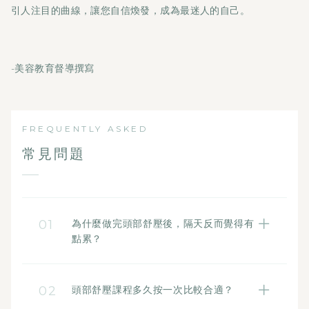
引人注目的曲線，讓您自信煥發，成為最迷人的自己。
-美容教育督導撰寫
FREQUENTLY ASKED
常見問題
01
為什麼做完頭部舒壓後，隔天反而覺得有
點累？
這是正常的身體反應。當頭部與肩頸長期的
氣結被鬆動、血液循環變快時，身體需要消
02
頭部舒壓課程多久按一次比較合適？
耗能量去代謝掉堆積的廢物。建議課程結束