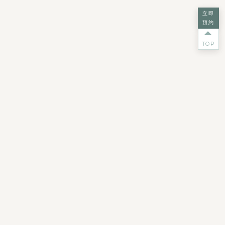
立即
預約
TOP
詩嫚特SPA集團
斯曼特企業股份有限公司