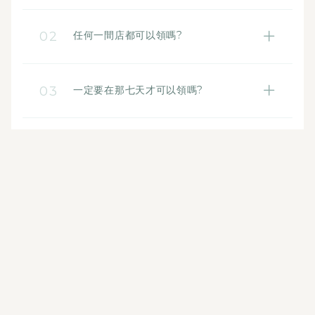
活動前消費滿兩萬，且於分店活動週預約保
養。
02
任何一間店都可以領嗎?
會員資料會在原始購買的分店，會需要至原
購店做預約，如不確定可詢問門市人員。
03
一定要在那七天才可以領嗎?
要在分店活動週才可領取唷~如有特殊情況可
跟門市溝通，因贈品數量有限，兌換完畢為
止。