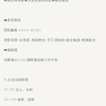
🕵️補水傳導網🕵️水油雙層黑科技🕵️極致修護
❤️美背專區
背部嫩膚 30min $1,299
背部清潔>去角質>角質軟化>手工清粉刺>鎮定修護>軟膜鎖水
❤️滿額禮
消費滿$8,000贈限量品牌小方巾包
🏷️分店活動時間
7/1~7/7 文心、永和
7/9~7/15 東寧、西華